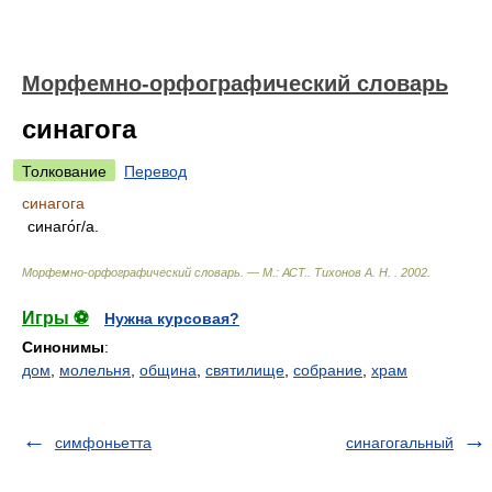
Морфемно-орфографический словарь
синагога
Толкование
Перевод
синагога
синаго́г/а.
Морфемно-орфографический словарь. — М.: АСТ.
.
Тихонов А. Н.
.
2002
.
Игры ⚽
Нужна курсовая?
Синонимы
:
дом
,
молельня
,
община
,
святилище
,
собрание
,
храм
симфоньетта
синагогальный