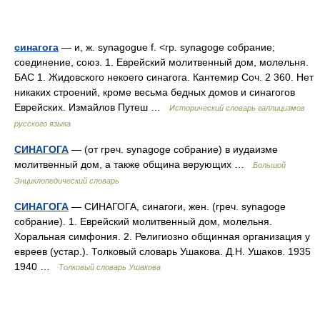
синагога
— и, ж. synagogue f. <гр. synagoge собрание;
соединение, союз. 1. Еврейский молитвенный дом, молельня.
БАС 1. Жидовского некоего синагога. Кантемир Соч. 2 360. Нет
никаких строений, кроме весьма бедных домов и синагогов
Еврейских. Измайлов Путеш …
Исторический словарь галлицизмов
русского языка
СИНАГОГА
— (от греч. synagoge собрание) в иудаизме
молитвенный дом, а также община верующих …
Большой
Энциклопедический словарь
СИНАГОГА
— СИНАГОГА, синагоги, жен. (греч. synagoge
собрание). 1. Еврейский молитвенный дом, молельня.
Хоральная симфония. 2. Религиозно общинная организация у
евреев (устар.). Толковый словарь Ушакова. Д.Н. Ушаков. 1935
1940 …
Толковый словарь Ушакова