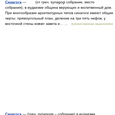
Синагога
— (от греч. synagogi собрание, место
собрания), в иудаизме община верующих и молитвенный дом.
При многообразии архитектурных типов синагоги имеют общие
черты: прямоугольный план, деление на три пять нефов, у
восточной стены ковчег завета и… …
Художественная энциклопедия
Синагога
— (греч. synagoge – собрание) в иудаизме