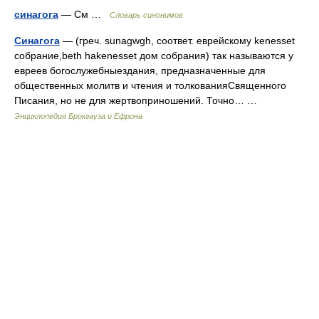
синагога
— См …
Словарь синонимов
Синагога
— (греч. sunagwgh, соответ. еврейскому kenesset
собрание,beth hakenesset дом собрания) так называются у
евреев богослужебныездания, предназначенные для
общественных молитв и чтения и толкованияСвященного
Писания, но не для жертвоприношений. Точно… …
Энциклопедия Брокгауза и Ефрона