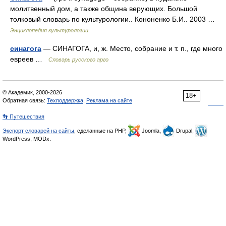
молитвенный дом, а также община верующих. Большой
толковый словарь по культурологии.. Кононенко Б.И.. 2003 …
Энциклопедия культурологии
синагога
— СИНАГОГА, и, ж. Место, собрание и т. п., где много
евреев …
Словарь русского арго
© Академик, 2000-2026
18+
Обратная связь:
Техподдержка
,
Реклама на сайте
👣 Путешествия
Экспорт словарей на сайты
, сделанные на PHP,
Joomla,
Drupal,
WordPress, MODx.